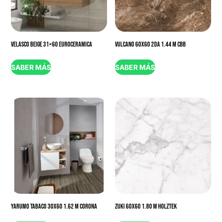
VELASCO BEIGE 31×60 EUROCERAMICA
VULCANO 60X60 2DA 1.44 M CBB
SABER MÁS
SABER MÁS
YARUMO TABACO 30X60 1.62 M CORONA
ZUKI 60X60 1.80 M HOLZTEK