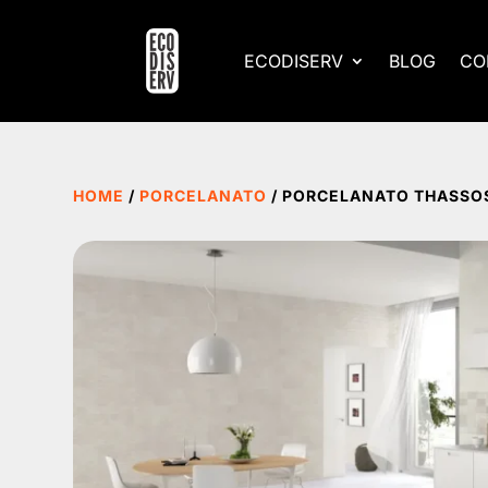
ECODISERV
BLOG
CO
HOME
/
PORCELANATO
/ PORCELANATO THASSOS