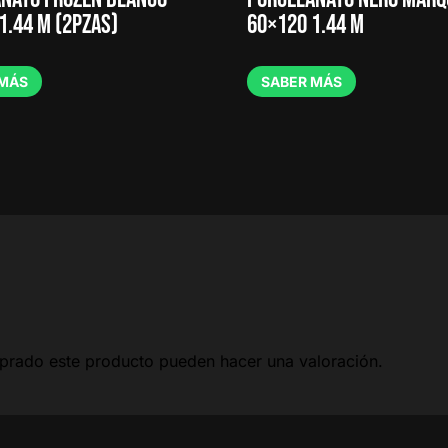
1.44 M (2PZAS)
60×120 1.44 M
 MÁS
SABER MÁS
mprado este producto pueden hacer una valoración.